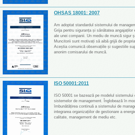
OHSAS 18001: 2007
Am adoptat standardul sistemului de management
Grija pentru siguranța și sănătatea angajaților
ale unei companii. Un mediu de muncă sigur și 
Muncitorii sunt motivați să aibă grijă de propri
Aceștia comunică observațiile și sugestiile supe
anonim comisarului de muncă.
ISO 50001:2011
ISO 50001 se bazează pe modelul sistemului 
sistemelor de management. Înglobează în mod 
îmbunătățirea continuă a sistemului de manag
integrarea organizațiilor de gestionare a energ
calitate, management de mediu etc.