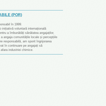
BILE (POR)
nsabil în 1999.
nițiativă voluntară internațională
entru a îmbunătăți sănătatea angajaților,
 a angaja comunitățile locale și percepțiile
re responsabilă, am sporit îngrijorarea
vat în continuare pe angajați să
afara industriei chimice.