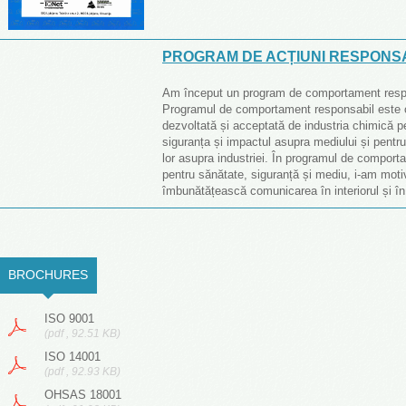
PROGRAM DE ACȚIUNI RESPONSA
Am început un program de comportament respo
Programul de comportament responsabil este o i
dezvoltată și acceptată de industria chimică p
siguranța și impactul asupra mediului și pentru
lor asupra industriei. În programul de comporta
pentru sănătate, siguranță și mediu, i-am moti
îmbunătățească comunicarea în interiorul și în 
BROCHURES
(ACTIVE TAB)
ISO 9001
(pdf , 92.51 KB)
ISO 14001
(pdf , 92.93 KB)
OHSAS 18001