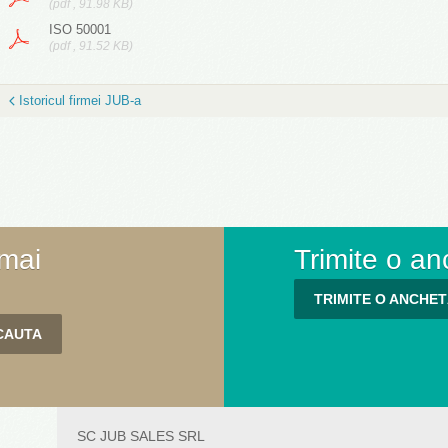
(pdf , 91.98 KB)
ISO 50001
(pdf , 91.52 KB)
Istoricul firmei JUB-a
 mai
Trimite o an
TRIMITE O ANCHE
SC JUB SALES SRL