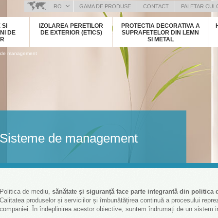
RO
GAMA DE PRODUSE
CONTACT
PALETAR CUL
BOSANSKI (BOSNIAN)
 SI
IZOLAREA PERETILOR
PROTECTIA DECORATIVA A
HRVATSKI (CROATIAN)
NI DE
DE EXTERIOR (ETICS)
SUPRAFETELOR DIN LEMN
OR
SI METAL
ČEŠTINA (CZECH)
 de management
ENGLISH (ENGLISH)
DEUTSCH (GERMAN)
ΕΛΛΗΝΙΚΑ (GREEK)
MAGYAR (HUNGARIAN)
ITALIANO (ITALIAN)
KOSOVA (KOSOVO)
МАКЕДОНСКИ (MACEDONIAN)
Sisteme de management
РУССКИЙ (RUSSIAN)
СРПСКИ (SERBIAN)
SLOVENČINA (SLOVAK)
SLOVENŠČINA (SLOVENIAN)
Politica de mediu,
sănătate și siguranță face parte integrantă din politica 
Calitatea produselor și serviciilor și îmbunătățirea continuă a procesului reprezi
companiei. În îndeplinirea acestor obiective, suntem îndrumați de un sistem in