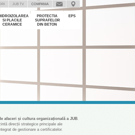
ORI
JUB TV
COMPANIA
HIDROIZOLAREA
PROTECTIA
EPS
SI PLACILE
SUPRAFELOR
CERAMICE
DIN BETON
de afaceri și cultura organizațională a JUB
.
ntă direcții strategice principale ale
tegrat de gestionare a certificatelor.