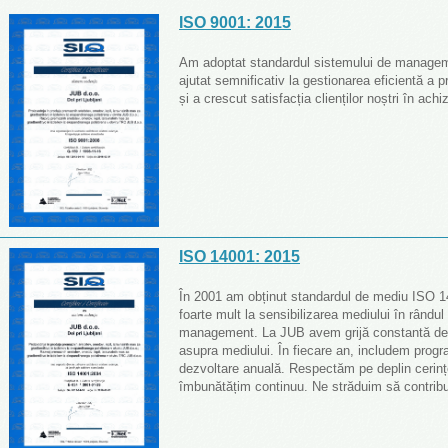
ISO 9001: 2015
Am adoptat standardul sistemului de management
ajutat semnificativ la gestionarea eficientă a pr
și a crescut satisfacția clienților noștri în ach
ISO 14001: 2015
În 2001 am obținut standardul de mediu ISO 14
foarte mult la sensibilizarea mediului în rândul t
management. La JUB avem grijă constantă de p
asupra mediului. În fiecare an, includem progr
dezvoltare anuală. Respectăm pe deplin cerințe
îmbunătățim continuu. Ne străduim să contribu