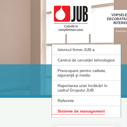
VOPSELE
DECORATIU
INTERI
›
›
Compania
Sisteme
Istoricul firmei JUB-a
Centrul de cercetări tehnologice
Preocupare pentru calitate,
siguranţă şi mediu
Raportarea unei încălcări în
cadrul Grupului JUB
Referinte
Sisteme de management