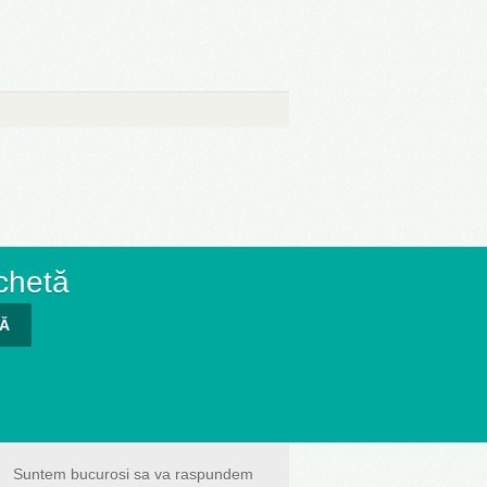
chetă
TĂ
Suntem bucurosi sa va raspundem