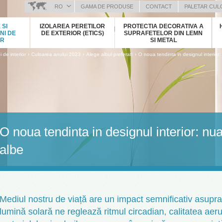
RO
GAMA DE PRODUSE
CONTACT
PALETAR CUL
BOSANSKI (BOSNIAN)
 SI
IZOLAREA PERETILOR
PROTECTIA DECORATIVA A
HRVATSKI (CROATIAN)
NI DE
DE EXTERIOR (ETICS)
SUPRAFETELOR DIN LEMN
OR
SI METAL
ČEŠTINA (CZECH)
›
›
›
 de interior
Culoarea anului 2023
Alege albul preferat!
O noua tendinta in designul interior
ENGLISH (ENGLISH)
DEUTSCH (GERMAN)
ΕΛΛΗΝΙΚΑ (GREEK)
MAGYAR (HUNGARIAN)
ITALIANO (ITALIAN)
KOSOVA (KOSOVO)
O noua tendinta in designul interior: n
МАКЕДОНСКИ (MACEDONIAN)
РУССКИЙ (RUSSIAN)
albe
СРПСКИ (SERBIAN)
SLOVENČINA (SLOVAK)
SLOVENŠČINA (SLOVENIAN)
Mediul nostru de viață are un impact semnificativ asupra
lumină solară ne reglează ritmul circadian, calitatea aer