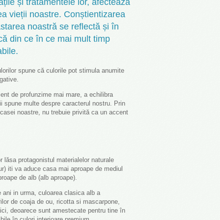
țile și tratamentele lor, afectează
tea vieții noastre. Conștientizarea
tarea noastră se reflectă și în
ică din ce în ce mai mult timp
bile.
lorilor spune că culorile pot stimula anumite
gative.
iment de profunzime mai mare, a echilibra
orii spune multe despre caracterul nostru. Prin
casei noastre, nu trebuie privită ca un accent
 lăsa protagonistul materialelor naturale
ur) iti va aduce casa mai aproape de mediul
proape de alb (alb aproape).
ani in urma, culoarea clasica alb a
rilor de coaja de ou, ricotta si mascarpone,
aici, deoarece sunt amestecate pentru tine în
le în culori interioare premium.