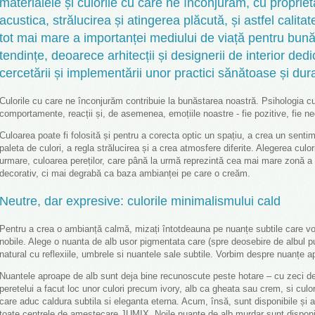
materialele și culorile cu care ne înconjurăm, cu proprietă
acustica, strălucirea și atingerea plăcută, și astfel calita
tot mai mare a importanței mediului de viață pentru bunăs
tendințe, deoarece arhitecții și designerii de interior ded
cercetării și implementării unor practici sănătoase și dura
Culorile cu care ne înconjurăm contribuie la bunăstarea noastră. Psihologia cu
comportamente, reacții și, de asemenea, emoțiile noastre - fie pozitive, fie ne
Culoarea poate fi folosită și pentru a corecta optic un spațiu, a crea un sent
paleta de culori, a regla strălucirea și a crea atmosfere diferite. Alegerea cul
urmare, culoarea pereților, care până la urmă reprezintă cea mai mare zonă a 
decorativ, ci mai degrabă ca baza ambianței pe care o creăm.
Neutre, dar expresive: culorile minimalismului cald
Pentru a crea o ambianță calmă, mizați întotdeauna pe nuanțe subtile care vor
nobile. Alege o nuanta de alb usor pigmentata care (spre deosebire de albul p
natural cu reflexiile, umbrele si nuantele sale subtile. Vorbim despre nuanțe a
Nuantele aproape de alb sunt deja bine recunoscute peste hotare – cu zeci de 
peretelui a facut loc unor culori precum ivory, alb ca gheata sau crem, si culo
care aduc caldura subtila si eleganta eterna. Acum, însă, sunt disponibile și 
toate centrele de amestecare JUMIX. Noile nuanțe de alb murdar sunt disponibi