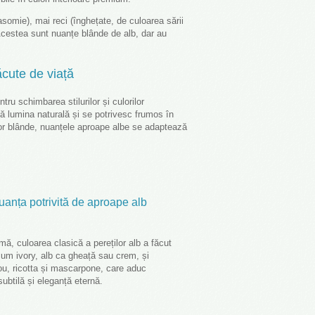
omie), mai reci (înghețate, de culoarea sării
. Acestea sunt nuanțe blânde de alb, dar au
ăcute de viață
ru schimbarea stilurilor și culorilor
 lumina naturală și se potrivesc frumos în
 lor blânde, nuanțele aproape albe se adaptează
anța potrivită de aproape alb
ă, culoarea clasică a pereților alb a făcut
cum ivory, alb ca gheață sau crem, și
 ou, ricotta și mascarpone, care aduc
ubtilă și eleganță eternă.