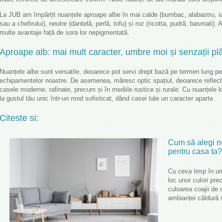
La JUB am împărțit nuanțele aproape albe în mai calde (bumbac, alabastru, ias
sau a chefirului), neutre (dantelă, perlă, tofu) și roz (ricotta, pudră, basmati)
multe avantaje față de sora lor nepigmentată.
Aproape alb: mai mult caracter, umbre moi și senzații pl
Nuanțele albe sunt versatile, deoarece pot servi drept bază pe termen lung pent
echipamentelor noastre. De asemenea, măresc optic spațiul, deoarece reflectă
casele moderne, rafinate, precum și în mediile rustice și rurale. Cu nuanțele
la gustul tău unic într-un mod sofisticat, dând casei tale un caracter aparte.
Citeste si:
Cum să alegi nu
pentru casa ta?
Cu ceva timp în urm
loc unor culori pre
culoarea coajii de
ambianței căldură s