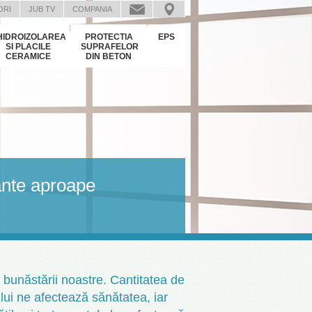
ORI
JUB TV
COMPANIA
HIDROIZOLAREA
PROTECTIA
EPS
SI PLACILE
SUPRAFELOR
CERAMICE
DIN BETON
: nuante aproape albe
uante aproape
 bunăstării noastre. Cantitatea de
ului ne afectează sănătatea, iar