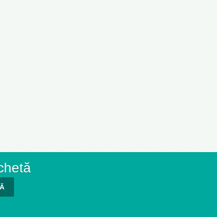
chetă
TĂ