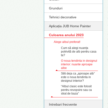
Grunduri
Tehnici decorative
Aplicația JUB Home Painter
Culoarea anului 2023
Alege albul preferat!
Cum să alegi nuanța
potrivită de alb pentru casa
ta?
O noua tendinta in designul
interior: nuante aproape
albe
Stiti deja ca „aproape alb”
este o noua tendinta in
designul interior?
“Albul clasic este folosit
pentru revopsire sau ca
strat de baza”
Intrebari frecvente