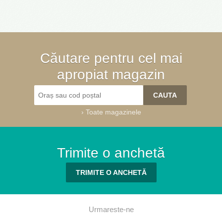
Căutare pentru cel mai
apropiat magazin
›
Toate magazinele
Trimite o anchetă
TRIMITE O ANCHETĂ
Urmareste-ne