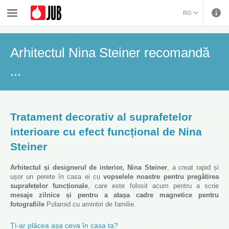
›
›
›
›
Vopsele si decoratiuni de interior
Solutii si Sisteme de Aplicare
Vopseaua functionala
RO
Arhitectul Nina Steiner recomandă ...
BOSANSKI (BOSNIAN)
HRVATSKI (CROATIAN)
Arhitectul Nina Steiner recomandă
ČEŠTINA (CZECH)
...
ENGLISH (ENGLISH)
DEUTSCH (GERMAN)
ΕΛΛΗΝΙΚΑ (GREEK)
MAGYAR (HUNGARIAN)
Tratament decorativ al suprafetelor
ITALIANO (ITALIAN)
interioare cu efect funcțional de Nina
KOSOVA (KOSOVO)
Steiner
МАКЕДОНСКИ
(MACEDONIAN)
РУССКИЙ (RUSSIAN)
Arhitectul și designerul de interior, Nina Steiner
, a creat rapid și
СРПСКИ (SERBIAN)
ușor un perete în casa ei cu
vopselele noastre pentru pregătirea
suprafețelor funcționale
, care este folosit acum pentru a scrie
SLOVENČINA (SLOVAK)
mesaje zilnice și pentru a atașa cadre magnetice pentru
SLOVENŠČINA
fotografiile
Polaroid cu amintiri de familie.
(SLOVENIAN)
Ți-ar plăcea așa ceva în casa ta?