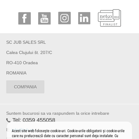
SC JUB SALES SRL
Calea Clujului št. 207/C
RO-410 Oradea
ROMANIA
COMPANIA
Suntem bucurosi sa va raspundem la orice intrebare
Tel:
0359 455058
E:
info@jub.ro
Acest site web folosește cookie-uri. Cookie-urile obligatorii și cookie-urile
care nu prelucrează date cu caracter personal sunt deja instalate. Cu