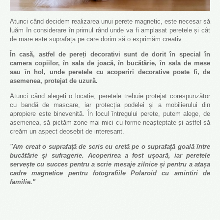
Atunci când decidem realizarea unui perete magnetic, este necesar să
luăm în considerare în primul rând unde va fi amplasat peretele și cât
de mare este suprafața pe care dorim să o exprimăm creativ.
În casă, astfel de pereți decorativi sunt de dorit în special în
camera copiilor, în sala de joacă, în bucătărie, în sala de mese
sau în hol, unde peretele cu acoperiri decorative poate fi, de
asemenea, protejat de uzură.
Atunci când alegeți o locație, peretele trebuie protejat corespunzător
cu bandă de mascare, iar protecția podelei și a mobilierului din
apropiere este binevenită. În locul întregului perete, putem alege, de
asemenea, să pictăm zone mai mici cu forme neașteptate și astfel să
creăm un aspect deosebit de interesant.
"Am creat o suprafață de scris cu cretă pe o suprafață goală între
bucătărie și sufragerie. Acoperirea a fost ușoară, iar peretele
servește cu succes pentru a scrie mesaje zilnice și pentru a atașa
cadre magnetice pentru fotografiile Polaroid cu amintiri de
familie."