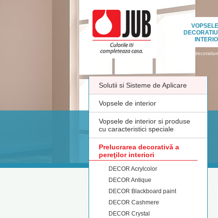
VOPSELE
DECORATIU
INTERI
›
Vopsele si decoratiuni
Solutii si Sisteme de Aplicare
Vopsele de interior
Vopsele de interior si produse
cu caracteristici speciale
Prelucrarea decorativă a
pereţilor interiori
DECOR Acrylcolor
DECOR Antique
DECOR Blackboard paint
DECOR Cashmere
DECOR Crystal