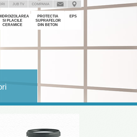
ORI
JUB TV
COMPANIA
HIDROIZOLAREA
PROTECTIA
EPS
SI PLACILE
SUPRAFELOR
CERAMICE
DIN BETON
ori