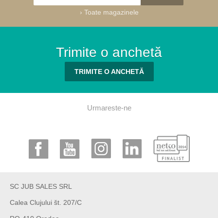
›
Toate magazinele
Trimite o anchetă
TRIMITE O ANCHETĂ
Urmareste-ne
SC JUB SALES SRL
Calea Clujului št. 207/C