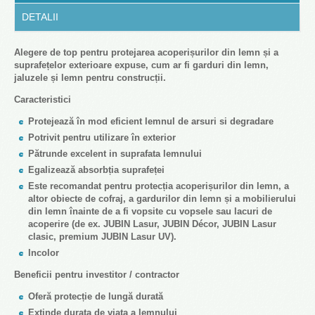
DETALII
Alegere de top pentru protejarea acoperișurilor din lemn și a
suprafețelor exterioare expuse, cum ar fi garduri din lemn,
jaluzele și lemn pentru construcții.
Caracteristici
Protejează în mod eficient lemnul de arsuri si degradare
Potrivit pentru utilizare în exterior
Pătrunde excelent in suprafata lemnului
Egalizează absorbția suprafeței
Este recomandat pentru protecția acoperișurilor din lemn, a
altor obiecte de cofraj, a gardurilor din lemn și a mobilierului
din lemn înainte de a fi vopsite cu vopsele sau lacuri de
acoperire (de ex. JUBIN Lasur, JUBIN Décor, JUBIN Lasur
clasic, premium JUBIN Lasur UV).
Incolor
Beneficii pentru investitor / contractor
Oferă protecție de lungă durată
Extinde durata de viata a lemnului