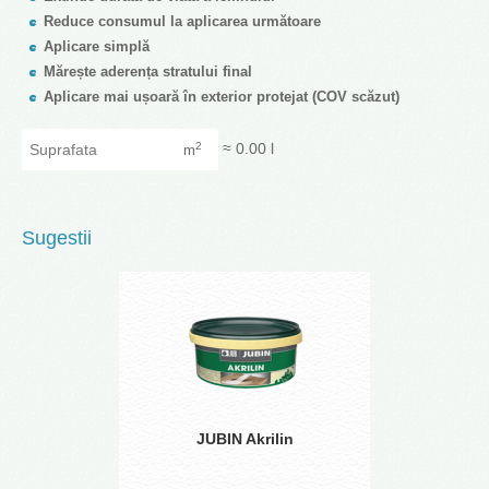
Reduce consumul la aplicarea următoare
Aplicare simplă
Mărește aderența stratului final
Aplicare mai ușoară în exterior protejat (COV scăzut)
Suprafata
≈
0.00
l
2
m
Sugestii
JUBIN Akrilin