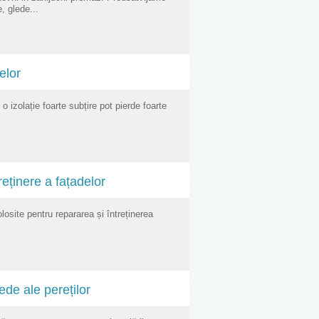
, glede...
elor
 o izolație foarte subțire pot pierde foarte
reținere a fațadelor
osite pentru repararea și întreținerea
de ale pereților