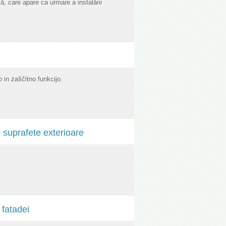
ă, care apare ca urmare a instalării
 in zaščitno funkcijo.
 suprafete exterioare
 fatadei