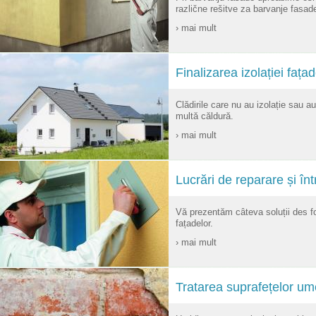
različne rešitve za barvanje fasade
› mai mult
Finalizarea izolației fațad
Clădirile care nu au izolație sau au
multă căldură.
› mai mult
Lucrări de reparare și înt
Vă prezentăm câteva soluții des fol
fațadelor.
› mai mult
Tratarea suprafețelor ume