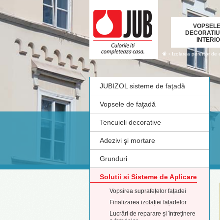
VOPSELE
DECORATIU
INTERI
›
Izolarea peretilor de 
JUBIZOL sisteme de faţadă
Vopsele de faţadă
Tencuieli decorative
Adezivi şi mortare
Grunduri
Solutii si Sisteme de Aplicare
Vopsirea suprafețelor fațadei
Finalizarea izolației fațadelor
Lucrări de reparare și întreținere