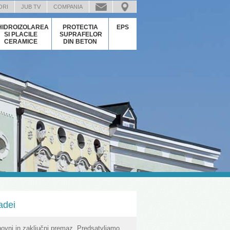
ORI
JUB TV
COMPANIA
HIDROIZOLAREA
PROTECTIA
EPS
SI PLACILE
SUPRAFELOR
CERAMICE
DIN BETON
adei
ovni in zaključni premaz. Predsatvljamo