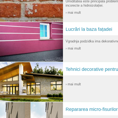
Umiditatea este principala problem
incorecte a hidroizolației.
› mai mult
Lucrări la baza fațadei
Vgradnja podzidka ima dekorativno
› mai mult
Tehnici decorative pentru
› mai mult
Repararea micro-fisurilor