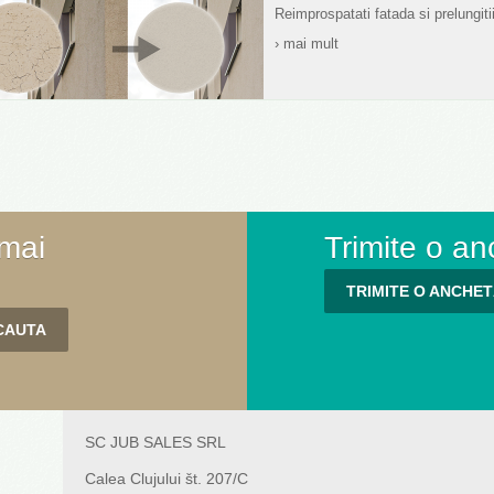
Reimprospatati fatada si prelungitii
› mai mult
 mai
Trimite o an
TRIMITE O ANCHE
SC JUB SALES SRL
Calea Clujului št. 207/C