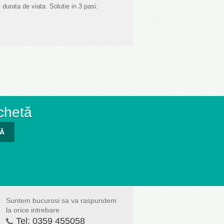
 durata de viata. Solutie in 3 pasi:
chetă
TĂ
Suntem bucurosi sa va raspundem
la orice intrebare
Tel:
0359 455058