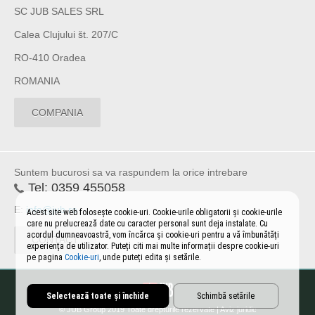
SC JUB SALES SRL
Calea Clujului št. 207/C
RO-410 Oradea
ROMANIA
COMPANIA
Suntem bucurosi sa va raspundem la orice intrebare
Tel:
0359 455058
E:
info@jub.ro
Acest site web folosește cookie-uri. Cookie-urile obligatorii și cookie-urile
care nu prelucrează date cu caracter personal sunt deja instalate. Cu
acordul dumneavoastră, vom încărca și cookie-uri pentru a vă îmbunătăți
CONTACT
experiența de utilizator. Puteți citi mai multe informații despre cookie-uri
pe pagina
Cookie-uri
, unde puteți edita și setările.
Selectează toate și închide
Schimbă setările
© JUB Group 2019 Toate drepturile rezervate |
Aviz juridic