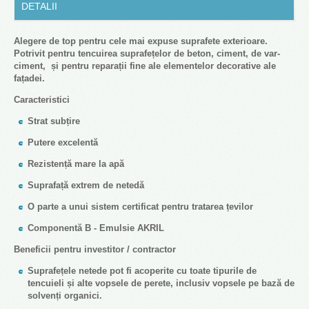
DETALII
Alegere de top pentru cele mai expuse suprafete exterioare.
Potrivit pentru tencuirea suprafețelor de beton, ciment, de var-
ciment, și pentru reparații fine ale elementelor decorative ale
fațadei.
Caracteristici
Strat subțire
Putere excelentă
Rezistență mare la apă
Suprafață extrem de netedă
O parte a unui sistem certificat pentru tratarea țevilor
Componentă B - Emulsie AKRIL
Beneficii pentru investitor / contractor
Suprafețele netede pot fi acoperite cu toate tipurile de
tencuieli și alte vopsele de perete, inclusiv vopsele pe bază de
solvenți organici.