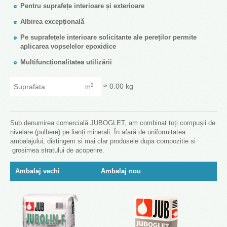
Pentru suprafețe interioare și exterioare
Albirea excepțională
Pe suprafețele interioare solicitante ale pereților permite
aplicarea vopselelor epoxidice
Multifuncționalitatea utilizării
Suprafata
≈
0.00
kg
2
m
Sub denumirea comercială JUBOGLET, am combinat toți compușii de
nivelare (pulbere) pe lianți minerali. În afară de uniformitatea
ambalajului, distingem si mai clar produsele dupa compozitie si
grosimea stratului de acoperire.
Ambalaj vechi
Ambalaj nou