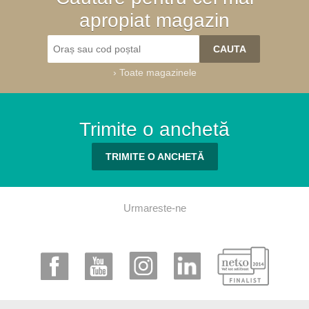
apropiat magazin
›
Toate magazinele
Trimite o anchetă
TRIMITE O ANCHETĂ
Urmareste-ne