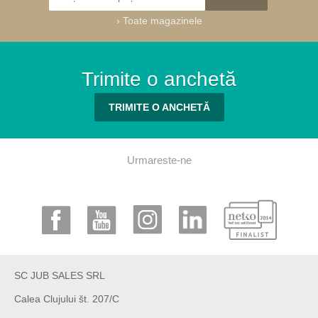
›
Toate magazinele
Trimite o anchetă
TRIMITE O ANCHETĂ
Urmareste-ne
SC JUB SALES SRL
Calea Clujului št. 207/C