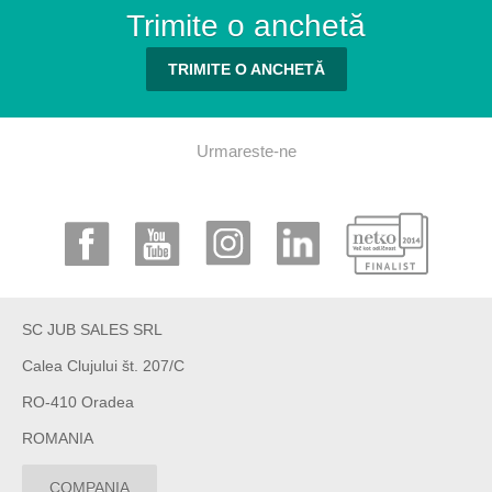
Trimite o anchetă
TRIMITE O ANCHETĂ
Urmareste-ne
SC JUB SALES SRL
Calea Clujului št. 207/C
RO-410 Oradea
ROMANIA
COMPANIA