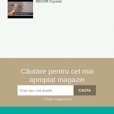
DECOR Crystal
Căutare pentru cel mai
apropiat magazin
›
Toate magazinele