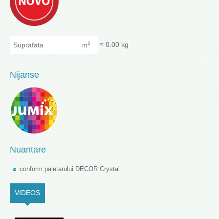
Suprafata
≈
0.00
kg
2
m
Nijanse
Nuantare
conform paletarului DECOR Crystal
VIDEOS
(ACTIVE TAB)