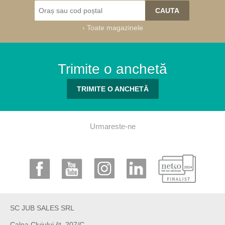
›
Toate magazinele
Trimite o anchetă
TRIMITE O ANCHETĂ
Urmareste-ne
SC JUB SALES SRL
Calea Clujului št. 207/C