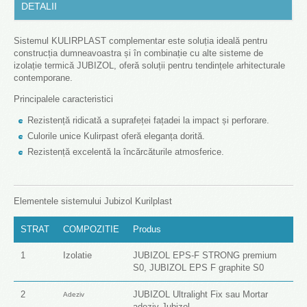
DETALII
Sistemul KULIRPLAST complementar este soluția ideală pentru
construcția dumneavoastra și în combinație cu alte sisteme de
izolație termică JUBIZOL, oferă soluții pentru tendințele arhitecturale
contemporane.
Principalele caracteristici
Rezistență ridicată a suprafeței fațadei la impact și perforare.
Culorile unice Kulirpast oferă eleganța dorită.
Rezistență excelentă la încărcăturile atmosferice.
Elementele sistemului Jubizol Kurilplast
STRAT
COMPOZITIE
Produs
1
Izolatie
JUBIZOL EPS-F STRONG premium
S0, JUBIZOL EPS F graphite S0
2
JUBIZOL Ultralight Fix sau Mortar
Adeziv
adeziv Jubizol