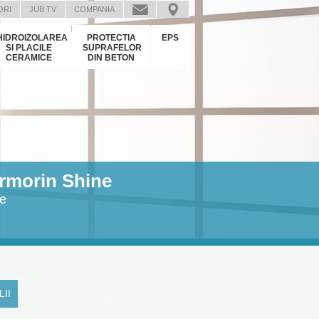
ORI
JUB TV
COMPANIA
HIDROIZOLAREA
PROTECTIA
EPS
SI PLACILE
SUPRAFELOR
CERAMICE
DIN BETON
morin Shine
ie
LII