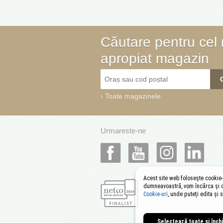
Căutare pentru cel
apropiat magazin
›
Toate magazinele
Urmareste-ne
Acest site web folosește cookie-u
dumneavoastră, vom încărca și co
Cookie-uri
, unde puteți edita și s
Selectează toate și înch