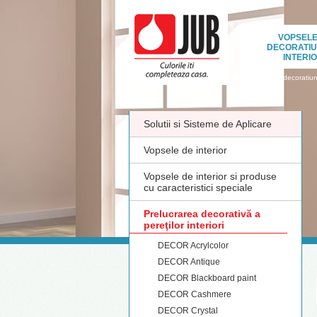
VOPSELE
DECORATIU
INTERI
›
Vopsele si decoratiuni
Solutii si Sisteme de Aplicare
Vopsele de interior
Vopsele de interior si produse
cu caracteristici speciale
Prelucrarea decorativă a
pereţilor interiori
DECOR Acrylcolor
DECOR Antique
DECOR Blackboard paint
DECOR Cashmere
DECOR Crystal