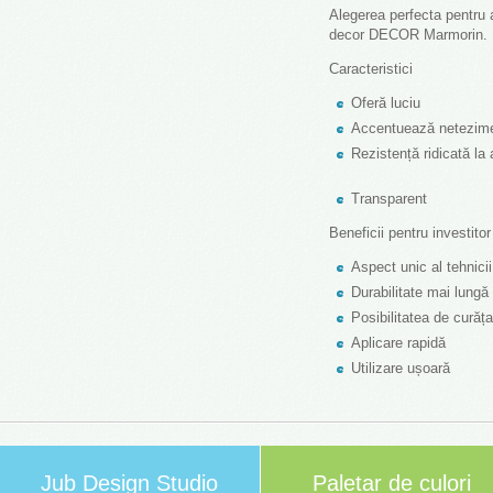
Alegerea perfecta pentru a 
decor DECOR Marmorin.
Caracteristici
Oferă luciu
Accentuează netezime
Rezistență ridicată la
Transparent
Beneficii pentru investit
Aspect unic al tehni
Durabilitate mai lung
Posibilitatea de cur
Aplicare rapidă
Utilizare ușoară
Jub Design Studio
Paletar de culori