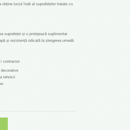
obține luciul înalt al suprafețelor tratate cu
a suprafeței și o protejează suplimentar
 apă și rezistență ridicată la ștergerea umedă
or / contractor
cii decorative
ă a tehnicii
ățare