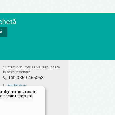
chetă
TĂ
Suntem bucurosi sa va raspundem
la orice intrebare
Tel:
0359 455058
E:
info@jub.ro
unt deja instalate. Cu acordul
espre cookie-uri pe pagina
CONTACT