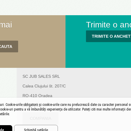
 mai
Trimite o an
TRIMITE O ANCHE
SC JUB SALES SRL
Calea Clujului št. 207/C
RO-410 Oradea
ri. Cookie-urile obligatorii și cookie-urile care nu prelucrează date cu caracter personal s
ROMANIA
okie-uri pentru a vă îmbunătăți experiența de utilizator. Puteți citi mai multe informații d
etările.
COMPANIA
ide
Schimbă setările