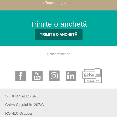
›
Toate magazinele
Trimite o anchetă
TRIMITE O ANCHETĂ
Urmareste-ne
SC JUB SALES SRL
Calea Clujului št. 207/C
RO-410 Oradea