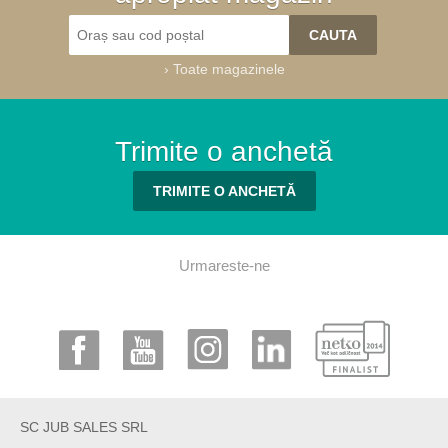
›
Toate magazinele
Trimite o anchetă
TRIMITE O ANCHETĂ
Urmareste-ne
SC JUB SALES SRL