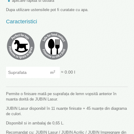
aplicare rapida si usoara
Dupa utilizare ustensilele pot fi curatate cu apa.
Caracteristici
Suprafata
≈
0.00
l
2
m
Permite o finisare mată pe suprafața de lemn vopsită anterior în
nuanta dorită de JUBIN Lasur.
JUBIN Lasur disponibil în 11 nuanțe finisate + 45 nuanțe din diagrama
de culori.
Disponibil si in ambalaj de 0,65 L.
Recomandat cu: JUBIN Lasur / JUBIN Acrilic / JUBIN Impregnare din