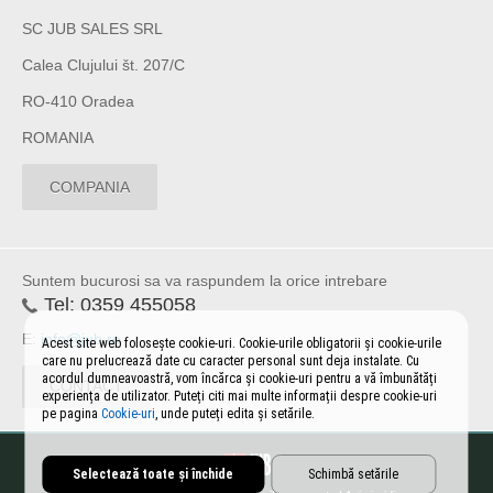
SC JUB SALES SRL
Calea Clujului št. 207/C
RO-410 Oradea
ROMANIA
COMPANIA
Suntem bucurosi sa va raspundem la orice intrebare
Tel:
0359 455058
E:
info@jub.ro
Acest site web folosește cookie-uri. Cookie-urile obligatorii și cookie-urile
care nu prelucrează date cu caracter personal sunt deja instalate. Cu
acordul dumneavoastră, vom încărca și cookie-uri pentru a vă îmbunătăți
CONTACT
experiența de utilizator. Puteți citi mai multe informații despre cookie-uri
pe pagina
Cookie-uri
, unde puteți edita și setările.
Selectează toate și închide
Schimbă setările