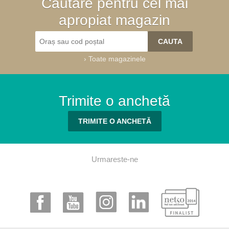
Căutare pentru cel mai
apropiat magazin
›
Toate magazinele
Trimite o anchetă
TRIMITE O ANCHETĂ
Urmareste-ne