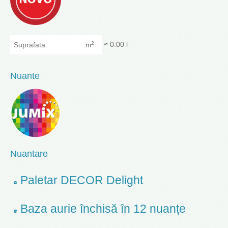
Suprafata
≈
0.00
l
2
m
Nuante
Nuantare
Paletar DECOR Delight
Baza aurie închisă în 12 nuanțe