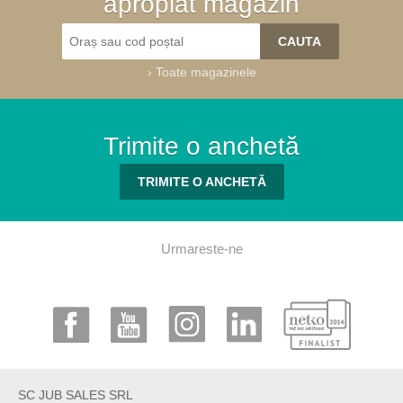
apropiat magazin
›
Toate magazinele
Trimite o anchetă
TRIMITE O ANCHETĂ
Urmareste-ne
SC JUB SALES SRL