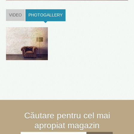
VIDEO
PHOTOGALLERY
(ACTIVE TAB)
Căutare pentru cel mai
apropiat magazin