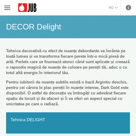
›
›
›
Vopsele si decoratiuni de interior
Tehnici decorative
DECOR Delight
RO
BOSANSKI (BOSNIAN)
DECOR Delight
HRVATSKI (CROATIAN)
ČEŠTINA (CZECH)
ENGLISH (ENGLISH)
DEUTSCH (GERMAN)
Tehnica decorativă cu efect de nuanțe debordante va încânta pe
toată lumea și va transforma fiecare perete într-o mică piesă de
ΕΛΛΗΝΙΚΑ (GREEK)
artă. Perlele care se fisurează atunci când sunt aplicate și creează
MAGYAR (HUNGARIAN)
o rapsodie magică de nuanțe de culoare pe pereții tăi, aduc o cu
totul altă energie în interiorul tău.
ITALIANO (ITALIAN)
KOSOVA (KOSOVO)
Pentru iubitorii de nuanțe subtile există o bază Argintiu deschis,
pentru cei cărora le plac pereții în nuanțe intense, Dark Gold este
МАКЕДОНСКИ
disponibil. O astfel de decorație va îmbogăți cu adevărat fiecare
(MACEDONIAN)
РУССКИЙ (RUSSIAN)
spațiu de locuit și de afaceri și îi va oferi un aspect special cu
СРПСКИ (SERBIAN)
unicitatea pe care o radiază.
SLOVENČINA (SLOVAK)
SLOVENŠČINA
Tehnica DELIGHT
(SLOVENIAN)