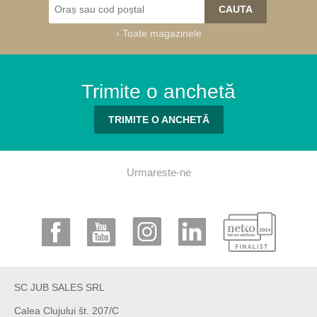
›
Toate magazinele
Trimite o anchetă
TRIMITE O ANCHETĂ
Urmareste-ne
SC JUB SALES SRL
Calea Clujului št. 207/C