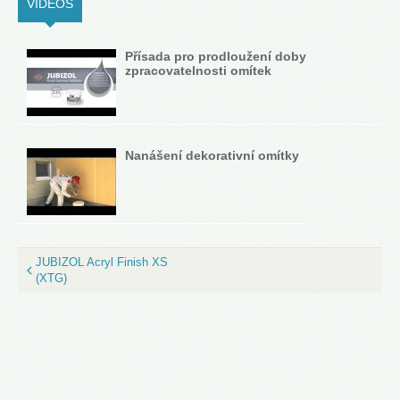
VIDEOS
(ACTIVE TAB)
Přísada pro prodloužení doby
zpracovatelnosti omítek
Nanášení dekorativní omítky
JUBIZOL Acryl Finish XS
(XTG)