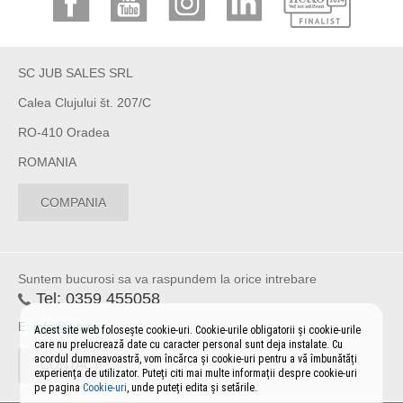
SC JUB SALES SRL
Calea Clujului št. 207/C
RO-410 Oradea
ROMANIA
COMPANIA
Suntem bucurosi sa va raspundem la orice intrebare
Tel:
0359 455058
E:
info@jub.ro
Acest site web folosește cookie-uri. Cookie-urile obligatorii și cookie-urile
care nu prelucrează date cu caracter personal sunt deja instalate. Cu
acordul dumneavoastră, vom încărca și cookie-uri pentru a vă îmbunătăți
CONTACT
experiența de utilizator. Puteți citi mai multe informații despre cookie-uri
pe pagina
Cookie-uri
, unde puteți edita și setările.