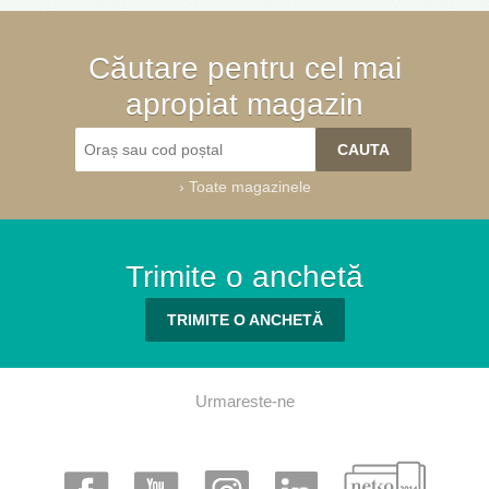
Căutare pentru cel mai
apropiat magazin
›
Toate magazinele
Trimite o anchetă
TRIMITE O ANCHETĂ
Urmareste-ne